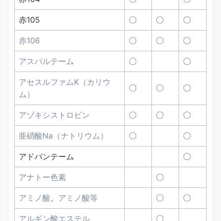
赤105
〇
〇
〇
赤106
〇
〇
〇
アスパルテーム
〇
〇
アセスルファムK
（カリウ
〇
〇
〇
ム）
アゾキシストロビン
〇
〇
〇
亜硝酸Na（ナトリウム）
〇
〇
アドバンテーム
〇
アナトー色素
〇
アミノ酸
、
アミノ酸等
〇
〇
アルギン酸エステル
〇