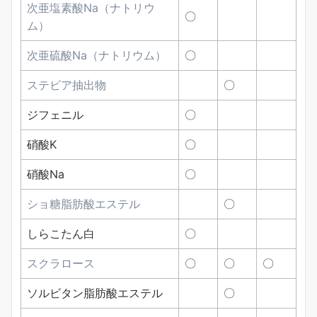
次亜塩素酸Na（ナトリウ
〇
ム）
次亜硫酸Na（ナトリウム）
〇
ステビア抽出物
〇
ジフェニル
〇
硝酸K
〇
硝酸Na
〇
ショ糖脂肪酸エステル
〇
しらこたん白
〇
スクラロース
〇
〇
〇
ソルビタン脂肪酸エステル
〇