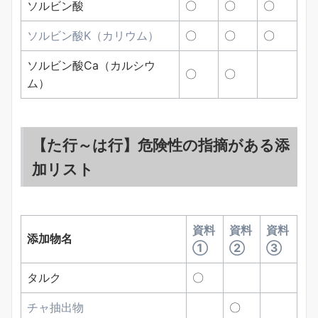
ソルビン酸
〇
〇
〇
ソルビン酸K（カリウム）
〇
〇
〇
ソルビン酸Ca（カルシウ
〇
〇
ム）
【た行～は行】危険性の指摘がある添
加リスト
資料
資料
資料
添加物名
①
②
③
タルク
〇
チャ抽出物
〇