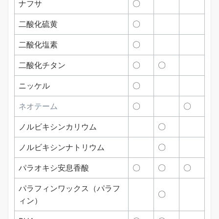
ナフサ
〇
二酸化硫黄
〇
二酸化塩素
〇
二酸化チタン
〇
〇
ニッケル
〇
ネオテーム
〇
〇
ノルビキシンカリウム
〇
ノルビキシンナトリウム
〇
パラオキシ安息香酸
〇
〇
〇
パラフィンワックス（パラフ
〇
ィン）