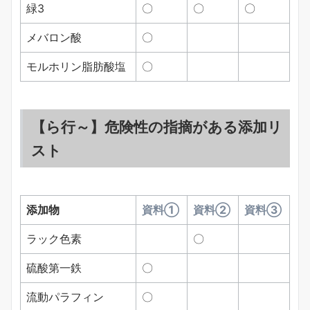
緑3
〇
〇
〇
メバロン酸
〇
モルホリン脂肪酸塩
〇
【ら行～】危険性の指摘がある添加リ
スト
添加物
資料①
資料②
資料③
ラック色素
〇
硫酸第一鉄
〇
流動パラフィン
〇