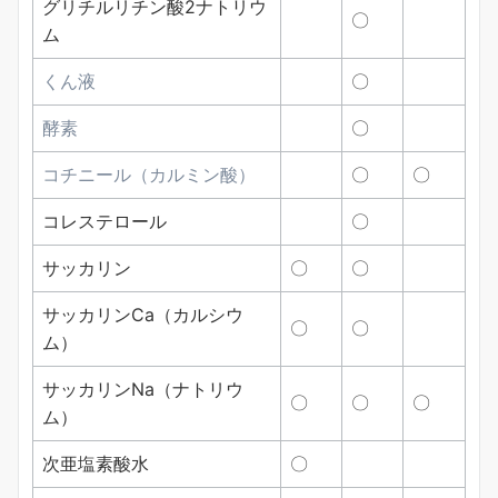
グリチルリチン酸2ナトリウ
〇
ム
くん液
〇
酵素
〇
コチニール（カルミン酸）
〇
〇
コレステロール
〇
サッカリン
〇
〇
サッカリンCa（カルシウ
〇
〇
ム）
サッカリンNa（ナトリウ
〇
〇
〇
ム）
次亜塩素酸水
〇