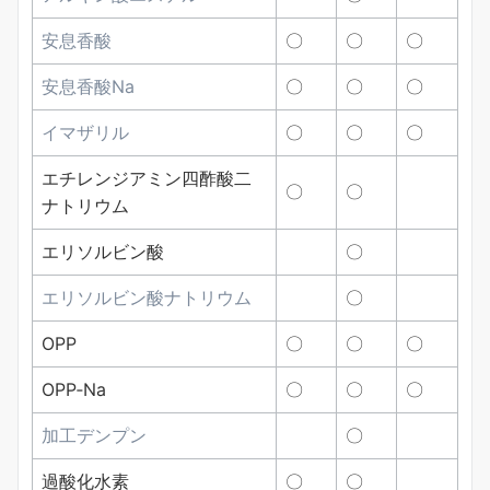
安息香酸
〇
〇
〇
安息香酸Na
〇
〇
〇
イマザリル
〇
〇
〇
エチレンジアミン四酢酸二
〇
〇
ナトリウム
エリソルビン酸
〇
エリソルビン酸ナトリウム
〇
OPP
〇
〇
〇
OPP‐Na
〇
〇
〇
加工デンプン
〇
過酸化水素
〇
〇