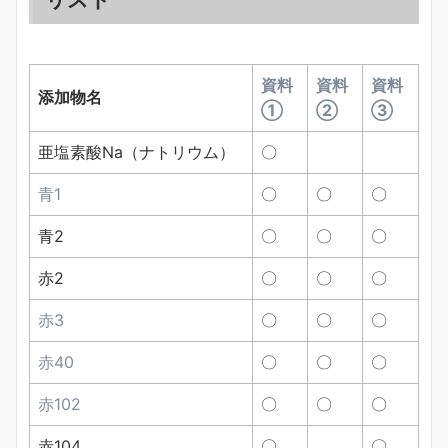
資料
資料
資料
添加物名
①
②
③
亜塩素酸Na（ナトリウム）
〇
青1
〇
〇
〇
青2
〇
〇
〇
赤2
〇
〇
〇
赤3
〇
〇
〇
赤40
〇
〇
〇
赤102
〇
〇
〇
赤104
〇
〇