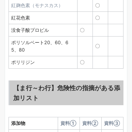
紅麹色素（モナスカス）
〇
紅花色素
〇
没食子酸プロピル
〇
ポリソルベート20、60、6
〇
5、80
ポリリジン
〇
【ま行～わ行】危険性の指摘がある添
加リスト
添加物
資料①
資料②
資料③