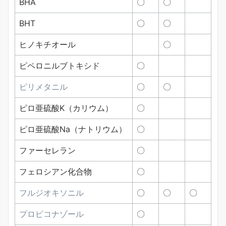
BHA
〇
〇
BHT
〇
〇
ヒノキチオール
〇
ピペロニルブトキシド
〇
ピリメタニル
〇
〇
ピロ亜硫酸K（カリウム）
〇
ピロ亜硫酸Na（ナトリウム）
〇
ファーセレラン
〇
フェロシアン化合物
〇
フルジオキソニル
〇
〇
〇
プロピコナゾール
〇