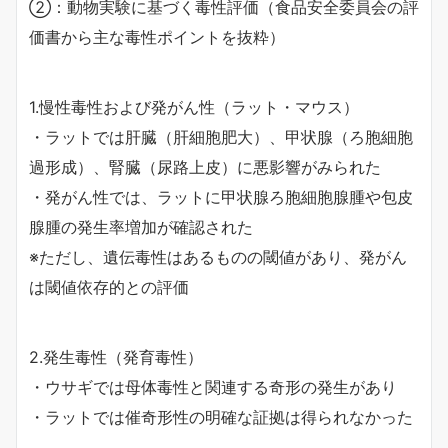
②：動物実験に基づく毒性評価（食品安全委員会の評
価書から主な毒性ポイントを抜粋）
1.慢性毒性および発がん性（ラット・マウス）
・ラットでは肝臓（肝細胞肥大）、甲状腺（ろ胞細胞
過形成）、腎臓（尿路上皮）に悪影響がみられた
・発がん性では、ラットに甲状腺ろ胞細胞腺腫や包皮
腺腫の発生率増加が確認された
※ただし、遺伝毒性はあるものの閾値があり、発がん
は閾値依存的との評価
2.発生毒性（発育毒性）
・ウサギでは母体毒性と関連する奇形の発生があり
・ラットでは催奇形性の明確な証拠は得られなかった