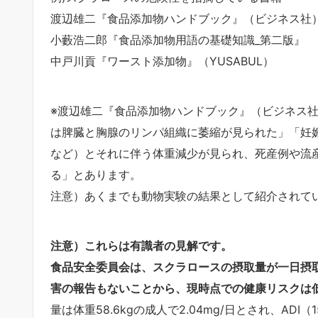
渡辺雄二『食品添加物ハンドブック』（ビジネス社
小藪浩二郎『食品添加物用語の基礎知識_第二版』
中戸川貢『ワースト添加物』（YUSABUL）
※渡辺雄二『食品添加物ハンドブック』（ビジネス
は脾臓と胸腺のリンパ組織に萎縮が見られた」「妊
など）とそれに伴う体重減少が見られ、死産例や流
る」とあります。
注意）あくまでも動物実験の結果として紹介されて
注意）これらは有識者の見解です。
食品安全委員会は、スクラロースの摂取量が一日摂取
害の報告もないことから、現時点での健康リスクは
量は体重58.6kgの成人で2.04mg/日とされ、ADI（