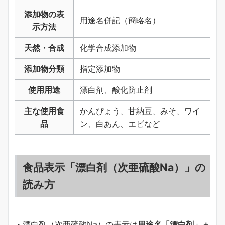
添加物の表
用途名併記（簡略名）
示方法
天然・合成
化学合成添加物
添加物分類
指定添加物
使用用途
漂白剤、酸化防止剤
主な使用食
かんぴょう、甘納豆、みそ、ワイ
品
ン、白あん、エビなど
食品表示「漂白剤（次亜硫酸Na）」の
読み方
・漂白剤（次亜硫酸Na）の表示は
用途名「漂白剤」＋