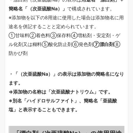
簡略名「（次亜硫酸Na）」
で構成されています。
※添加物を以下の8用途に使用した場合は添加物名に用
途名を併記することと定められています。
①甘味料②着色料③保存料④増粘剤・安定剤・ゲ
ル化剤又は糊料⑤酸化防止剤⑥発色剤
⑦漂白剤
⑧
防かび剤
・「（次亜硫酸Na）」の表示は添加物の簡略名になり
ます。
⇒添加物の名称は「次亜硫酸ナトリウム」です。
※別名「ハイドロサルファイト」、簡略名「亜硫酸
塩」と表示することもできます。