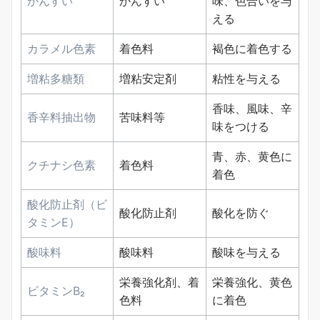
かんすい
かんすい
味、色合いを与
える
カラメル色素
着色料
褐色に着色する
増粘多糖類
増粘安定剤
粘性を与える
香味、風味、辛
香辛料抽出物
苦味料等
味をつける
青、赤、黄色に
クチナシ色素
着色料
着色
酸化防止剤（ビ
酸化防止剤
酸化を防ぐ
タミンE）
酸味料
酸味料
酸味を与える
栄養強化剤、着
栄養強化、黄色
ビタミンB₂
色料
に着色