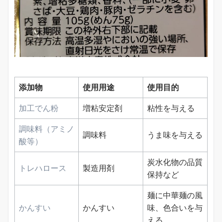
添加物
使用用途
使用目的
加工でん粉
増粘安定剤
粘性を与える
調味料（アミノ
調味料
うま味を与える
酸等）
炭水化物の品質
トレハロース
製造用剤
保持など
麺に中華麺の風
かんすい
かんすい
味、色合いを与
える