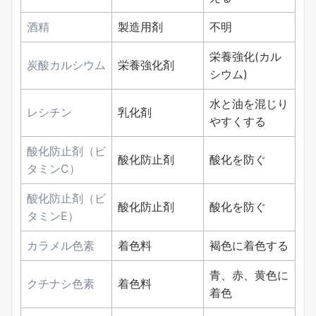
酒精
製造用剤
不明
栄養強化(カル
炭酸カルシウム
栄養強化剤
シウム)
水と油を混じり
レシチン
乳化剤
やすくする
酸化防止剤（ビ
酸化防止剤
酸化を防ぐ
タミンC）
酸化防止剤（ビ
酸化防止剤
酸化を防ぐ
タミンE）
カラメル色素
着色料
褐色に着色する
青、赤、黄色に
クチナシ色素
着色料
着色