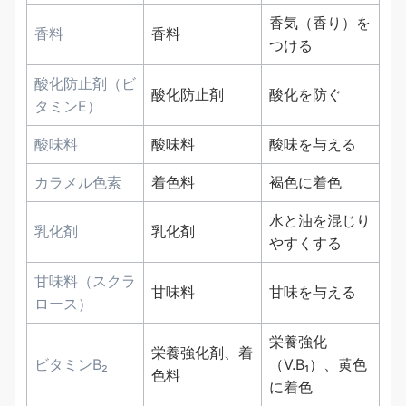
香気（香り）を
香料
香料
つける
酸化防止剤（ビ
酸化防止剤
酸化を防ぐ
タミンE）
酸味料
酸味料
酸味を与える
カラメル色素
着色料
褐色に着色
水と油を混じり
乳化剤
乳化剤
やすくする
甘味料（スクラ
甘味料
甘味を与える
ロース）
栄養強化
栄養強化剤、着
ビタミンB₂
（V.B₁）、黄色
色料
に着色