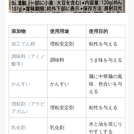
添加物
使用用途
使用目的
加工でん粉
増粘安定剤
粘性を与える
調味料（アミノ
調味料
うま味を与える
酸等）
麺に中華麺の風
かんすい
かんすい
味、色合いを与
える
増粘剤（アラビ
増粘安定剤
粘性を与える
アガム）
水と油を混じり
乳化剤
乳化剤
やすくする