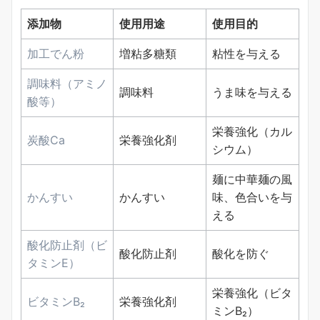
添加物
使用用途
使用目的
加工でん粉
増粘多糖類
粘性を与える
調味料（アミノ
調味料
うま味を与える
酸等）
栄養強化（カル
炭酸Ca
栄養強化剤
シウム）
麺に中華麺の風
かんすい
かんすい
味、色合いを与
える
酸化防止剤（ビ
酸化防止剤
酸化を防ぐ
タミンE）
栄養強化（ビタ
ビタミンB₂
栄養強化剤
ミンB₂）