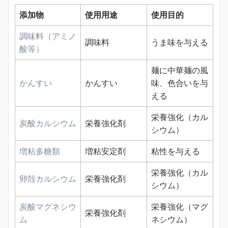
添加物
使用用途
使用目的
調味料（アミノ
調味料
うま味を与える
酸等）
麺に中華麺の風
かんすい
かんすい
味、色合いを与
える
栄養強化（カル
炭酸カルシウム
栄養強化剤
シウム）
増粘多糖類
増粘安定剤
粘性を与える
栄養強化（カル
卵殻カルシウム
栄養強化剤
シウム）
炭酸マグネシウ
栄養強化（マグ
栄養強化剤
ム
ネシウム）