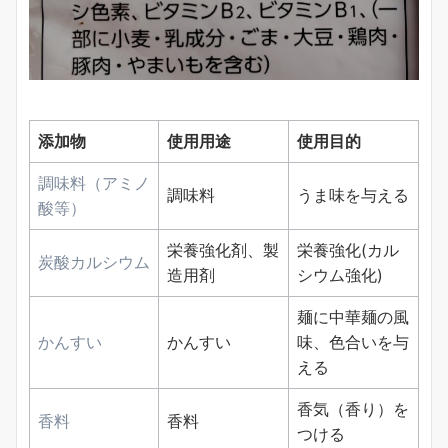
添加物
使用用途
使用目的
調味料（アミノ
調味料
うま味を与える
酸等）
栄養強化剤、製
栄養強化(カル
炭酸カルシウム
造用剤
シウム強化)
麺に中華麺の風
かんすい
かんすい
味、色合いを与
える
香気（香り）を
香料
香料
つける