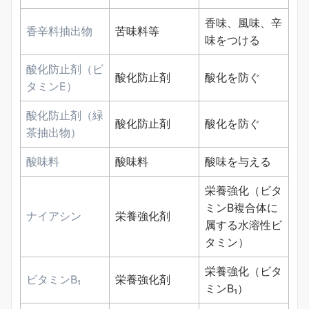
香味、風味、辛
香辛料抽出物
苦味料等
味をつける
酸化防止剤（ビ
酸化防止剤
酸化を防ぐ
タミンE）
酸化防止剤（緑
酸化防止剤
酸化を防ぐ
茶抽出物）
酸味料
酸味料
酸味を与える
栄養強化（ビタ
ミンB複合体に
ナイアシン
栄養強化剤
属する水溶性ビ
タミン）
栄養強化（ビタ
ビタミンB₁
栄養強化剤
ミンB₁）