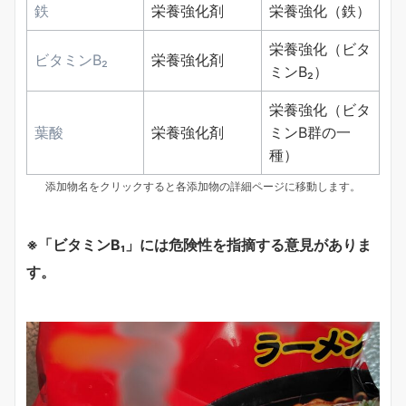
鉄
栄養強化剤
栄養強化（鉄）
栄養強化（ビタ
ビタミンB₂
栄養強化剤
ミンB₂）
栄養強化（ビタ
葉酸
栄養強化剤
ミンB群の一
種）
添加物名をクリックすると各添加物の詳細ページに移動します。
※「ビタミンB₁」には危険性を指摘する意見がありま
す。