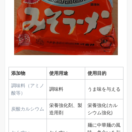
添加物
使用用途
使用目的
調味料（アミノ
調味料
うま味を与える
酸等）
栄養強化剤、製
栄養強化(カル
炭酸カルシウム
造用剤
シウム強化)
麺に中華麺の風