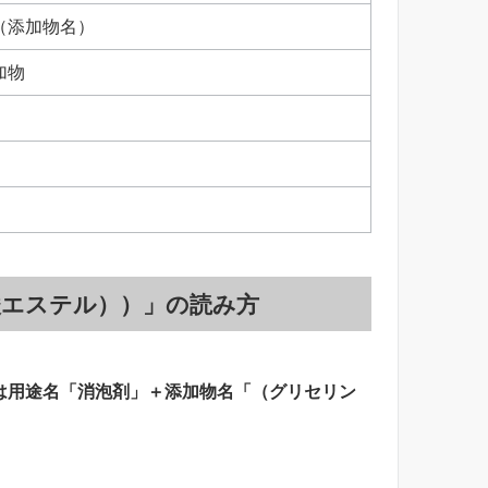
（添加物名）
加物
酸エステル））」の読み方
は用途名「消泡剤」＋添加物名「（グリセリン