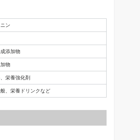
オニン
名
合成添加物
添加物
料、栄養強化剤
全般、栄養ドリンクなど