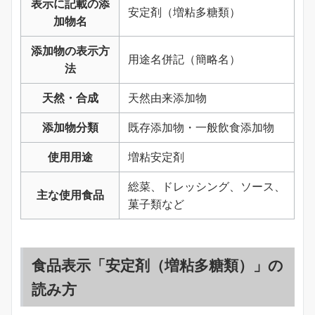
表示に記載の添
安定剤（増粘多糖類）
加物名
添加物の表示方
用途名併記（簡略名）
法
天然・合成
天然由来添加物
添加物分類
既存添加物・一般飲食添加物
使用用途
増粘安定剤
総菜、ドレッシング、ソース、
主な使用食品
菓子類など
食品表示「安定剤（増粘多糖類）」の
読み方