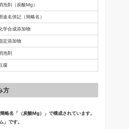
消泡剤（炭酸Mg）
用途名併記（簡略名）
化学合成添加物
指定添加物
消泡剤
豆腐
み方
簡略名「（炭酸Mg）」で構成されています。
ム」です。